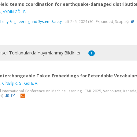
Field teams coordination for earthquake-damaged distributio
.
,
AYDIN GÖL E.
ability Engineering and System Safety
, cilt.245, 2024 (SCI-Expanded, Scopus)
msel Toplantılarda Yayımlanmış Bildiriler
1
Interchangeable Token Embeddings for Extendable Vocabular
.
,
CİNBİŞ R. G.
,
Gol E. A.
 International Conference on Machine Learning, ICML 2025, Vancouver, Kanada,
ri)