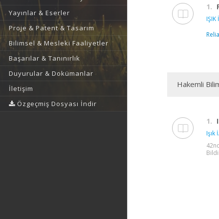
1.
Yayınlar & Eserler
IŞIK İ
Proje & Patent & Tasarım
Reli
Bilimsel & Mesleki Faaliyetler
Başarılar & Tanınırlık
Duyurular & Dokümanlar
Hakemli Bili
İletişim
Özgeçmiş Dosyası İndir
1.
Işık İ
42nd
Bildi