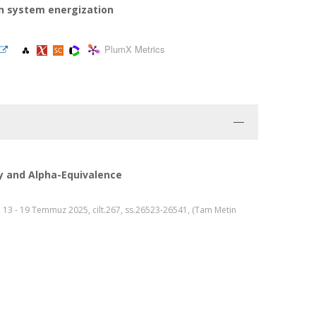
n system energization
PlumX Metrics
y and Alpha-Equivalence
 13 - 19 Temmuz 2025, cilt.267, ss.26523-26541, (Tam Metin