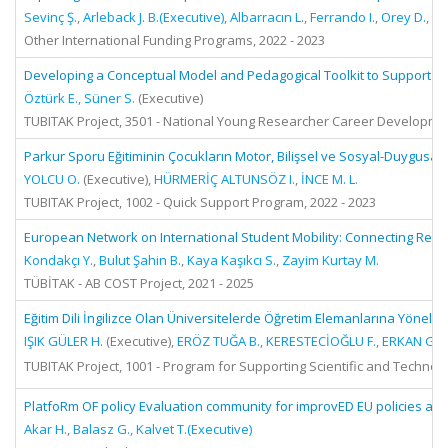
Sevinç Ş.
,
Arleback J. B.(Executive)
,
Albarracın L.
,
Ferrando I.
,
Orey D.
,
Ro
Other International Funding Programs, 2022 - 2023
Developing a Conceptual Model and Pedagogical Toolkit to Support B
Öztürk E.
,
Süner S.
(Executive)
TUBITAK Project, 3501 - National Young Researcher Career Developmen
Parkur Sporu Eğitiminin Çocukların Motor, Bilişsel ve Sosyal-Duygusal 
YOLCU O.
(Executive),
HÜRMERİÇ ALTUNSÖZ I.
,
İNCE M. L.
TUBITAK Project, 1002 - Quick Support Program, 2022 - 2023
European Network on International Student Mobility: Connecting Rese
Kondakçı Y.
,
Bulut Şahin B.
,
Kaya Kaşıkcı S.
,
Zayim Kurtay M.
TÜBİTAK - AB COST Project, 2021 - 2025
Eğitim Dili İngilizce Olan Üniversitelerde Öğretim Elemanlarına Yönelik Y
IŞIK GÜLER H.
(Executive),
ERÖZ TUĞA B.
,
KERESTECİOĞLU F.
,
ERKAN G.
,
TUBITAK Project, 1001 - Program for Supporting Scientific and Technolo
PlatfoRm OF policy Evaluation community for improvED EU policies 
Akar H.
,
Balasz G.
,
Kalvet T.(Executive)