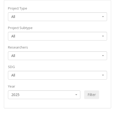
Project Type
All
Project Subtype
All
Researchers
All
SDG
All
Year
2025
Filter