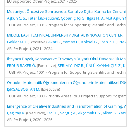
EU Supported Other Project, 2021 - 2025
Mezuniyet Öncesi ve Sonrasında, Sanal ve Dijital Karma bir Cerrahi Nör
Aşkun C. S.
,
Tatar İ.(Executive)
,
Çoban Çifçi G.
,
Ilgaz H. B.
,
Mut Aşkun M.
,
TUBITAK Project, 1001 - Program for Supporting Scientific and Technolo
MIDDLE EAST TECHNICAL UNIVERSITY DIGITAL INNOVATION CENTER
Gökler M. I.
(Executive),
Akar G.
,
Yaman U.
,
Köksal G.
,
Eren P. E.
,
Ertekin 
AB IPA Project, 2021 - 2024
İhtiyaca Dayalı, Kapsayıcı ve Travmaya Duyarlı Okul Dayanıklılık Model
ERDUR BAKER Ö.
(Executive),
SERİM YILDIZ B.
,
ÜNLÜ KAYNAKÇI F. Z.
,
KOÇ
TUBITAK Project, 1001 - Program for Supporting Scientific and Technolo
Ortaokul Matematik Öğretmenlerinin Öğrencilerin Matematiksel Düşün
IŞIKSAL BOSTAN M.
(Executive)
TUBITAK Project, 1003 - Priority Areas R&D Projects Support Program, 2
Emergence of Creative Industries and Transformation of Gaming, Wea
Çağıltay K.
(Executive),
Erdil E.
,
Sorguç A.
,
Akçomak I. S.
,
Alkan S.
,
Yazıcı B
AB IPA Project, 2020 - 2026