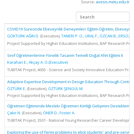
Source:
avesis.metu.edu.tr
COVID19 Sürecinde Ebeveynlik Deneyimleri: Eğitim-Öğretim, Ebeveynlik 
GÖKTÜRK AĞIN D.
(Executive),
TANERİ P. O.
,
URAL F.
,
ÖZCAN B.
,
ERSÖZ A
Project Supported by Higher Education Institutions, BAP Research Proj
Sınıf Öğretmenlerine Yönelik Tasarım Temelli Doğal Afet Eğitimi II
Karahan E.
,
Akçay A. O.(Executive)
TUBITAK Project, 4005 - Science and Society Innovative Education Pract
Adaptive Expertise Development in Design Education Through Contextu
ÖZTÜRK E.
(Executive),
ÖZTÜRK ŞENGÜL M.
Project Supported by Higher Education Institutions, BAP Research Proje
Öğretmen Eğitiminde Mesleki Öğretmen Kimliği Gelişimini Desteklemek Ü
Çakir N.
(Executive),
ÖNER D.
,
Foster A.
TUBITAK Project, 3501 - National Young Researcher Career Developme
Exploring the use of Fermi problems to elicit students' and pre-servi