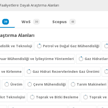
aaliyetlere Dayalı Araştırma Alanları
WoS
Scopus
39
30
48
aştırma Alanları
islik ve Teknoloji
Petrol ve Doğal Gaz Mühendisliği
uar Mühendisliği ve İyileştirme Yöntemleri
Gaz Hidratlar
i ve Kirlenme
Gaz Hidrat Rezervlerinden Gaz Üretimi
Üretim
Çevre Mühendisliği
Tarım Makineleri
kıt Teknolojisi
Toprak ve Bitki Besleme
Toprak ve