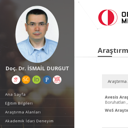
Araştırm
Doç. Dr. İSMAİL DURGUT
Araştırma 
Ana Sayfa
Avesis Araş
Boruhatları 
Eğitim Bilgileri
WoS Araştı
Araştırma Alanları
Akademik İdari Deneyim