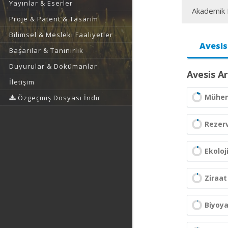
Yayınlar & Eserler
Akademik F
Proje & Patent & Tasarım
Bilimsel & Mesleki Faaliyetler
Avesis
Başarılar & Tanınırlık
Duyurular & Dokümanlar
Avesis Ar
İletişim
Mühend
Özgeçmiş Dosyası İndir
Rezerv
Ekoloj
Ziraat
Biyoya