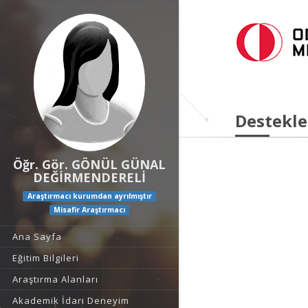
Destekle
Öğr. Gör. GÖNÜL GÜNAL
DEĞİRMENDERELİ
Araştırmacı kurumdan ayrılmıştır
Misafir Araştırmacı
Ana Sayfa
Eğitim Bilgileri
Araştırma Alanları
Akademik İdari Deneyim