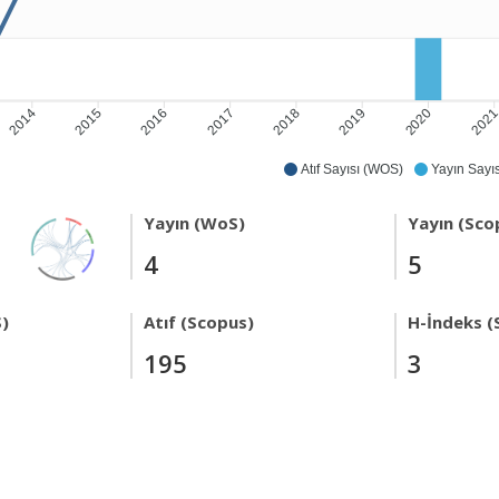
2014
2015
2016
2017
2018
2019
2020
202
Atıf Sayısı (WOS)
Yayın Sayıs
Yayın (WoS)
Yayın (Sco
4
5
)
Atıf (Scopus)
H-İndeks (
195
3