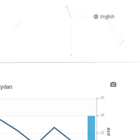
English
yıları
24
18
Atıf
12