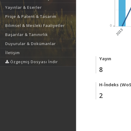
Yayınlar & Eserler
Proje & Patent & Tasarım
Bilimsel & Mesleki Faaliyetler
0
2013
Başarılar & Tanınırlık
Duyurular & Dokümanlar
İletişim
Yayın
Özgeçmiş Dosyası İndir
8
H-İndeks (WoS
2