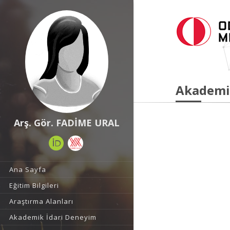
Akademi
Arş. Gör. FADİME URAL
Ana Sayfa
Eğitim Bilgileri
Araştırma Alanları
Akademik İdari Deneyim