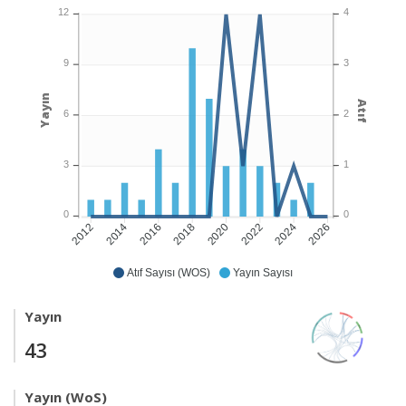
12
4
9
3
Yayın
Atıf
6
2
3
1
0
0
2014
2016
2018
2020
2022
2024
2026
2012
Atıf Sayısı (WOS)
Yayın Sayısı
Yayın
43
Yayın (WoS)