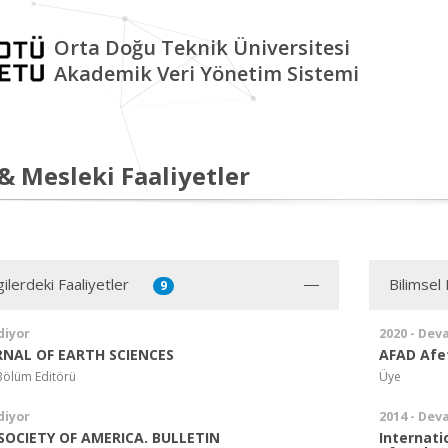
Orta Doğu Teknik Üniversitesi
Akademik Veri Yönetim Sistemi
 & Mesleki Faaliyetler
ilerdeki Faaliyetler
Bilimsel 
9
diyor
2020 - Dev
RNAL OF EARTH SCIENCES
AFAD Afe
Bölüm Editörü
Üye
diyor
2014 - Dev
SOCIETY OF AMERICA. BULLETIN
Internat