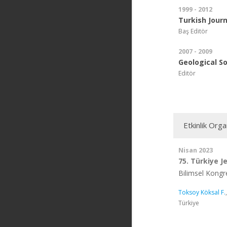
1999 - 2012
Turkish Journ
Baş Editör
2007 - 2009
Geological So
Editör
Etkinlik Org
Nisan 2023
75. Türkiye J
Bilimsel Kong
Toksoy Köksal F.
Türkiye