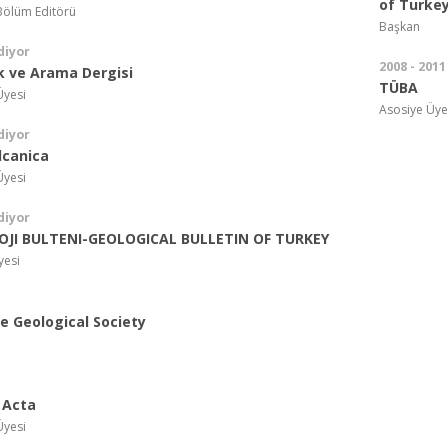
of Turke
Bölüm Editörü
Başkan
diyor
2008 - 2011
 ve Arama Dergisi
TÜBA
Üyesi
Asosiye Üye
diyor
lcanica
Üyesi
diyor
LOJI BULTENI-GEOLOGICAL BULLETIN OF TURKEY
yesi
e Geological Society
 Acta
Üyesi