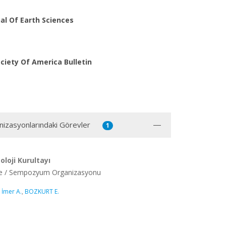
al Of Earth Sciences
ciety Of America Bulletin
anizasyonlarındaki Görevler
1
eoloji Kurultayı
re / Sempozyum Organizasyonu
,
İmer A.
,
BOZKURT E.