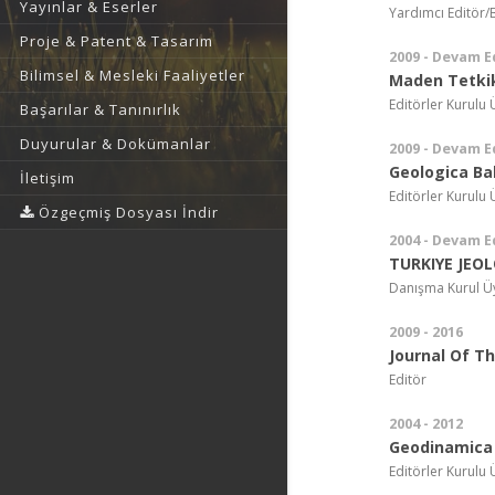
Yayınlar & Eserler
Yardımcı Editör/
Proje & Patent & Tasarım
2009 - Devam E
Bilimsel & Mesleki Faaliyetler
Maden Tetkik
Editörler Kurulu 
Başarılar & Tanınırlık
Duyurular & Dokümanlar
2009 - Devam E
Geologica Ba
İletişim
Editörler Kurulu 
Özgeçmiş Dosyası İndir
2004 - Devam E
TURKIYE JEO
Danışma Kurul Ü
2009 - 2016
Journal Of Th
Editör
2004 - 2012
Geodinamica
Editörler Kurulu 