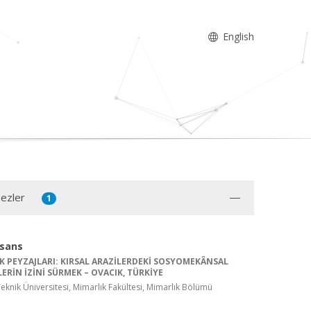
English
Tezler
1
isans
K PEYZAJLARI: KIRSAL ARAZİLERDEKİ SOSYOMEKÂNSAL
RİN İZİNİ SÜRMEK – OVACIK, TÜRKİYE
knik Üniversitesi, Mimarlık Fakültesi, Mimarlık Bölümü