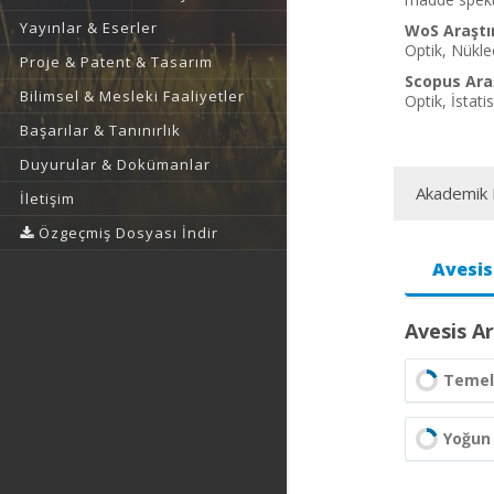
Yayınlar & Eserler
WoS Araştı
Optik, Nükle
Proje & Patent & Tasarım
Scopus Araş
Bilimsel & Mesleki Faaliyetler
Optik, İstat
Başarılar & Tanınırlık
Duyurular & Dokümanlar
Akademik F
İletişim
Özgeçmiş Dosyası İndir
Avesis
Avesis Ar
Temel 
Yoğun 