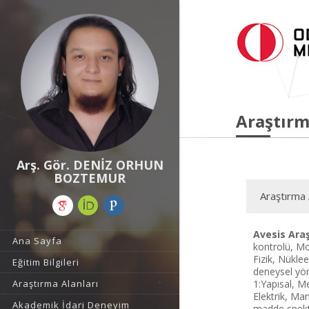
Araştırm
Arş. Gör. DENİZ ORHUN
BOZTEMUR
Araştırma 
Avesis Araş
Ana Sayfa
kontrolü, Mol
Fizik, Nüklee
Eğitim Bilgileri
deneysel yö
Araştırma Alanları
1:Yapısal, M
Elektrik, Ma
Akademik İdari Deneyim
madde spekt