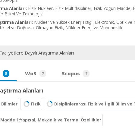
rma Alanları:
Fizik Nükleer, Fizik Multidisipliner, Fizik Yoğun Madde,
er Bilimi Ve Teknolojisi
tırma Alanları:
Nükleer ve Yüksek Enerji Fiziği, Elektronik, Optik v
istiksel ve Doğrusal Olmayan Fizik, Nükleer Enerji ve Mühendislik
aaliyetlere Dayalı Araştırma Alanları
WoS
Scopus
5
7
7
aştırma Alanları
Bilimler
Fizik
Disiplinlerarası Fizik ve İlgili Bilim ve
Madde 1:Yapısal, Mekanik ve Termal Özellikler