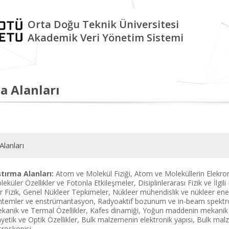
Orta Doğu Teknik Üniversitesi
Akademik Veri Yönetim Sistemi
a Alanları
Alanları
tırma Alanları:
Atom ve Molekül Fiziği, Atom ve Moleküllerin Elekro
eküler Özellikler ve Fotonla Etkileşmeler, Disiplinlerarası Fizik ve İlgil
r Fizik, Genel Nükleer Tepkimeler, Nükleer mühendislik ve nükleer enerji
ntemler ve enstrümantasyon, Radyoaktif bozunum ve in-beam spektro
ekanik ve Termal Özellikler, Kafes dinamiği, Yoğun maddenin mekanik v
nyetik ve Optik Özellikler, Bulk malzemenin elektronik yapısı, Bulk malz
roskopisi