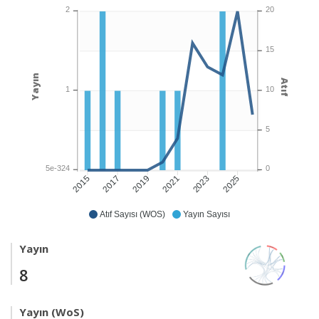
2
20
15
Yayın
Atıf
1
10
5
5e-324
0
2017
2019
2021
2023
2025
2015
Atıf Sayısı (WOS)
Yayın Sayısı
Yayın
8
Yayın (WoS)