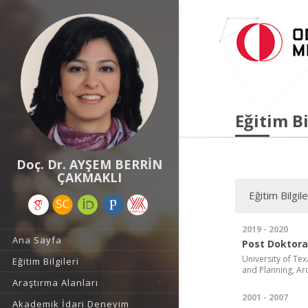
Eğitim Bi
Doç. Dr. AYŞEM BERRİN
ÇAKMAKLI
Eğitim Bilgile
2019 - 2020
Ana Sayfa
Post Doktora
University of Tex
Eğitim Bilgileri
and Planning, Arc
Araştırma Alanları
2001 - 2007
Akademik İdari Deneyim