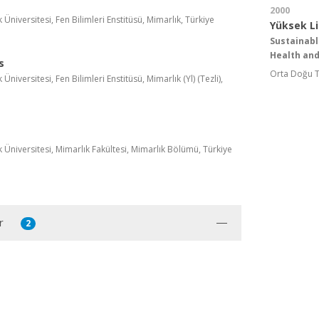
2000
Üniversitesi, Fen Bilimleri Enstitüsü, Mimarlık, Türkiye
Yüksek L
Sustainabl
Health an
s
Orta Doğu Tek
niversitesi, Fen Bilimleri Enstitüsü, Mimarlık (Yl) (Tezli),
Üniversitesi, Mimarlık Fakültesi, Mimarlık Bölümü, Türkiye
r
2