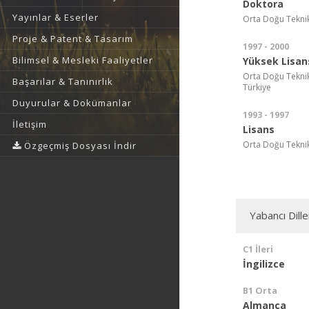
Doktora
Yayınlar & Eserler
Orta Doğu Teknik 
Proje & Patent & Tasarım
1997 - 2000
Bilimsel & Mesleki Faaliyetler
Yüksek Lisan
Orta Doğu Teknik Ü
Başarılar & Tanınırlık
Türkiye
Duyurular & Dokümanlar
1993 - 1997
İletişim
Lisans
Orta Doğu Teknik 
Özgeçmiş Dosyası İndir
Yabancı Dille
C1 İleri
İngilizce
B1 Orta
Almanca