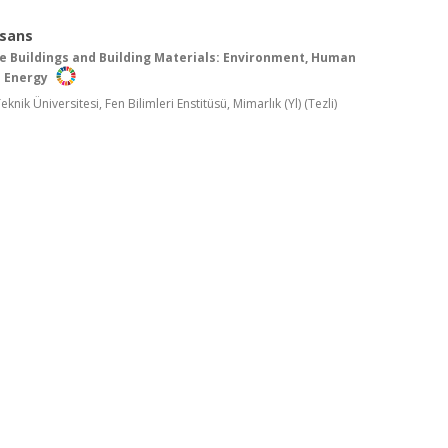
isans
e Buildings and Building Materials: Environment, Human
d Energy
nik Üniversitesi, Fen Bilimleri Enstitüsü, Mimarlık (Yl) (Tezli)