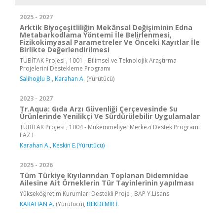
2025 - 2027
Arktik Biyoçeşitliliğin Mekânsal Değişiminin Edna
Metabarkodlama Yöntemi İle Belirlenmesi,
Fizikokimyasal Parametreler Ve Önceki Kayıtlar İle
Birlikte Değerlendirilmesi
TÜBİTAK Projesi , 1001 - Bilimsel ve Teknolojik Araştırma
Projelerini Destekleme Programı
Salihoğlu B.
,
Karahan A.
(Yürütücü)
2023 - 2027
Tr.Aqua: Gıda Arzı Güvenliği Çerçevesinde Su
Ürünlerinde Yenilikçi Ve Sürdürülebilir Uygulamalar
TÜBİTAK Projesi , 1004 - Mükemmeliyet Merkezi Destek Programı
FAZ I
Karahan A.
,
Keskin E.(Yürütücü)
2025 - 2026
Tüm Türkiye Kıyılarından Toplanan Didemnidae
Ailesine Ait Örneklerin Tür Tayinlerinin yapılması
Yükseköğretim Kurumları Destekli Proje , BAP Y.Lisans
KARAHAN A.
(Yürütücü),
BEKDEMİR İ.