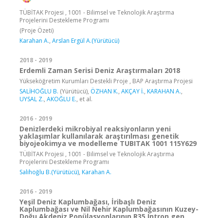
TÜBİTAK Projesi , 1001 - Bilimsel ve Teknolojik Araştırma
Projelerini Destekleme Programı
(Proje Özeti)
Karahan A.
,
Arslan Ergül A.(Yürütücü)
2018 - 2019
Erdemli Zaman Serisi Deniz Araştırmaları 2018
Yükseköğretim Kurumları Destekli Proje , BAP Araştırma Projesi
SALİHOĞLU B.
(Yürütücü),
ÖZHAN K.
,
AKÇAY İ.
,
KARAHAN A.
,
UYSAL Z.
,
AKOĞLU E.
, et al.
2016 - 2019
Denizlerdeki mikrobiyal reaksiyonların yeni
yaklaşımlar kullanılarak araştırılması genetik
biyojeokimya ve modelleme TUBITAK 1001 115Y629
TÜBİTAK Projesi , 1001 - Bilimsel ve Teknolojik Araştırma
Projelerini Destekleme Programı
Salihoğlu B.(Yürütücü)
,
Karahan A.
2016 - 2019
Yeşil Deniz Kaplumbağası, İribaşlı Deniz
Kaplumbağası ve Nil Nehir Kaplumbağasının Kuzey-
Doğu Akdeniz Popülasyonlarının R35 Intron gen