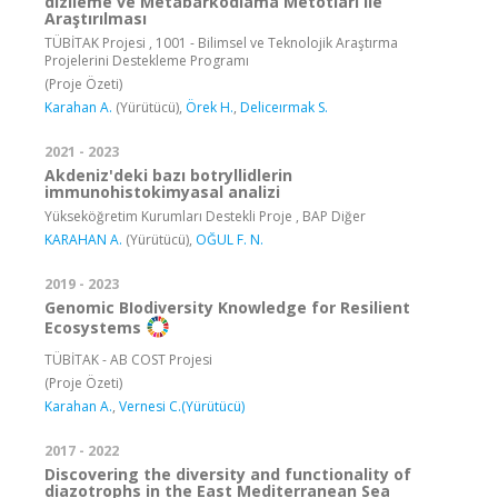
dizileme ve Metabarkodlama Metotları ile
Araştırılması
TÜBİTAK Projesi , 1001 - Bilimsel ve Teknolojik Araştırma
Projelerini Destekleme Programı
(Proje Özeti)
Karahan A.
(Yürütücü),
Örek H.
,
Deliceırmak S.
2021 - 2023
Akdeniz'deki bazı botryllidlerin
immunohistokimyasal analizi
Yükseköğretim Kurumları Destekli Proje , BAP Diğer
KARAHAN A.
(Yürütücü),
OĞUL F. N.
2019 - 2023
Genomic BIodiversity Knowledge for Resilient
Ecosystems
TÜBİTAK - AB COST Projesi
(Proje Özeti)
Karahan A.
,
Vernesi C.(Yürütücü)
2017 - 2022
Discovering the diversity and functionality of
diazotrophs in the East Mediterranean Sea