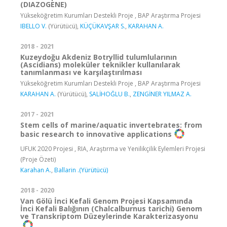
(DIAZOGENE)
Yükseköğretim Kurumları Destekli Proje , BAP Araştırma Projesi
IBELLO V.
(Yürütücü),
KÜÇÜKAVŞAR S.
,
KARAHAN A.
2018 - 2021
Kuzeydoğu Akdeniz Botryllid tulumlularının
(Ascidians) moleküler teknikler kullanılarak
tanımlanması ve karşılaştırılması
Yükseköğretim Kurumları Destekli Proje , BAP Araştırma Projesi
KARAHAN A.
(Yürütücü),
SALİHOĞLU B.
,
ZENGİNER YILMAZ A.
2017 - 2021
Stem cells of marine/aquatic invertebrates: from
basic research to innovative applications
UFUK 2020 Projesi , RIA, Araştırma ve Yenilikçilik Eylemleri Projesi
(Proje Özeti)
Karahan A.
,
Ballarin .(Yürütücü)
2018 - 2020
Van Gölü İnci Kefali Genom Projesi Kapsamında
İnci Kefali Balığının (Chalcalburnus tarichi) Genom
ve Transkriptom Düzeylerinde Karakterizasyonu