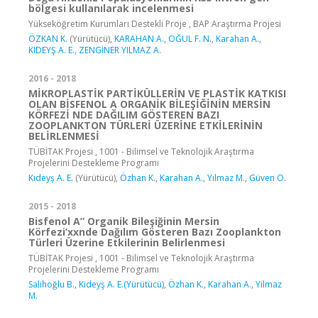
bölgesi kullanılarak incelenmesi
Yükseköğretim Kurumları Destekli Proje , BAP Araştırma Projesi
ÖZKAN K.
(Yürütücü),
KARAHAN A.
,
OĞUL F. N.
,
Karahan A.
,
KIDEYŞ A. E.
,
ZENGİNER YILMAZ A.
2016 - 2018
MİKROPLASTİK PARTİKÜLLERİN VE PLASTİK KATKISI
OLAN BİSFENOL A ORGANİK BİLEŞİĞİNİN MERSİN
KÖRFEZİ NDE DAĞILIM GÖSTEREN BAZI
ZOOPLANKTON TÜRLERİ ÜZERİNE ETKİLERİNİN
BELİRLENMESİ
TÜBİTAK Projesi , 1001 - Bilimsel ve Teknolojik Araştırma
Projelerini Destekleme Programı
Kıdeyş A. E.
(Yürütücü),
Özhan K.
,
Karahan A.
,
Yılmaz M.
,
Güven O.
2015 - 2018
Bisfenol A” Organik Bileşiğinin Mersin
Körfezi’xxnde Dağılım Gösteren Bazı Zooplankton
Türleri Üzerine Etkilerinin Belirlenmesi
TÜBİTAK Projesi , 1001 - Bilimsel ve Teknolojik Araştırma
Projelerini Destekleme Programı
Salihoğlu B.
,
Kideyş A. E.(Yürütücü)
,
Özhan K.
,
Karahan A.
,
Yilmaz
M.