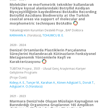
Moleküler ve morfometrik teknikler kullanılarak
Türkiye kıyısal alanlarındaki Botryllid Asidiyan
Biyoçeşitliliğinin kaydedilmesi BotAsBio Recording
Botryllid Ascidians Biodiversity at the Turkish
coastal areas via support of molecular and
morphometric techniques BotAsBio
Yükseköğretim Kurumları Destekli Proje , BAP Doktora
KARAHAN A.
(Yürütücü),
TOHUMCU B. E.
2020 - 2024
Denizel Ortamlarda Plastiklerin Parçalanma
Süreçlerini Hızlandıracak Kütinazların Fonksiyonel
Metagenomik Yöntemlerle Keşfi ve
Karakterizasyonu
TÜBİTAK Projesi , 3501 - Ulusal Genç Araştırmacı Kariyer
Geliştirme Programı
(Proje Özeti)
Kideyş A. E.
,
Tunçer M.
,
Karahan A.
,
Könen Adigüzel S.
,
Doruk T.
,
Adigüzel A. O.(Yürütücü)
2021 - 2023
Marmara Denizi’nde Oluşan Müsilajın Kaynağının ve
Barındırdığı Organizma Gruplarının 16S Amplikon