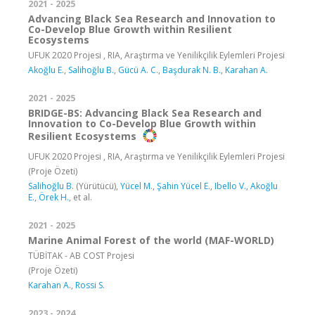
2021 - 2025
Advancing Black Sea Research and Innovation to
Co-Develop Blue Growth within Resilient
Ecosystems
UFUK 2020 Projesi , RIA, Araştırma ve Yenilikçilik Eylemleri Projesi
Akoğlu E.
,
Salihoğlu B.
,
Gücü A. C.
,
Başdurak N. B.
,
Karahan A.
2021 - 2025
BRIDGE-BS: Advancing Black Sea Research and
Innovation to Co-Develop Blue Growth within
Resilient Ecosystems
UFUK 2020 Projesi , RIA, Araştırma ve Yenilikçilik Eylemleri Projesi
(Proje Özeti)
Salihoğlu B.
(Yürütücü),
Yücel M.
,
Şahin Yücel E.
,
Ibello V.
,
Akoğlu
E.
,
Örek H.
, et al.
2021 - 2025
Marine Animal Forest of the world (MAF-WORLD)
TÜBİTAK - AB COST Projesi
(Proje Özeti)
Karahan A.
,
Rossi S.
2023 - 2024