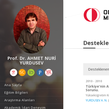
Destekle
Prof. Dr. AHMET NURİ
YURDUSEV
Desteklenen
2010 - 2010
Ana Sayfa
Türkiye'nin 
Sorunu.
Eğitim Bilgileri
Yükseköğretim Ku
Araştırma Alanları
YURDUSEV A. N.
(
Akademik İdari Deneyim