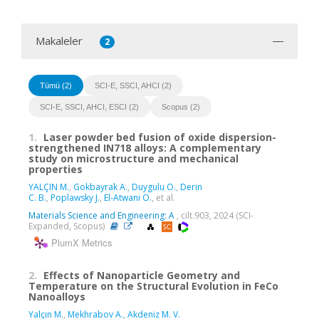
Makaleler
2
Tümü (2)
SCI-E, SSCI, AHCI (2)
SCI-E, SSCI, AHCI, ESCI (2)
Scopus (2)
1.
Laser powder bed fusion of oxide dispersion-
strengthened IN718 alloys: A complementary
study on microstructure and mechanical
properties
YALÇIN M.
,
Gokbayrak A.
,
Duygulu O.
,
Derin
C. B.
,
Poplawsky J.
,
El-Atwani O.
, et al.
Materials Science and Engineering: A
, cilt.903, 2024 (SCI-
Expanded, Scopus)
PlumX Metrics
2.
Effects of Nanoparticle Geometry and
Temperature on the Structural Evolution in FeCo
Nanoalloys
Yalçın M.
,
Mekhrabov A.
,
Akdeniz M. V.