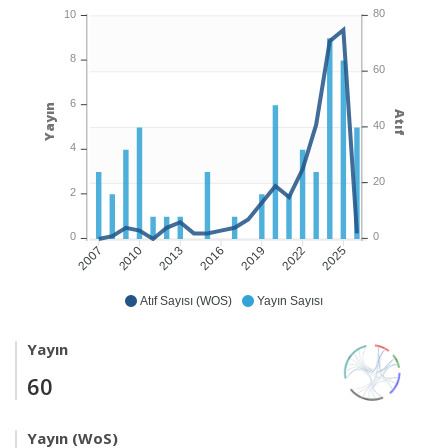
80
10
8
60
6
Yayın
Atıf
40
4
20
2
0
0
2010
2013
2016
2019
2022
2025
2007
Atıf Sayısı (WOS)
Yayın Sayısı
Yayın
60
Yayın (WoS)